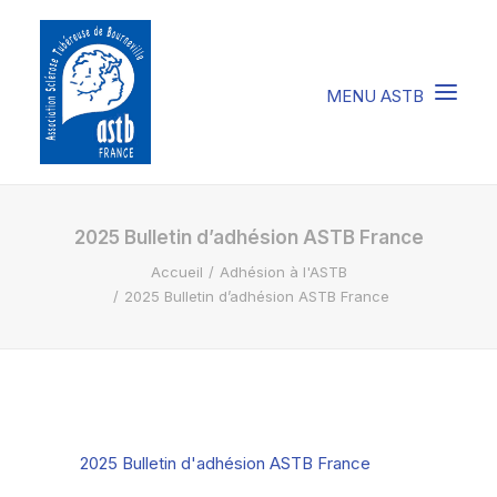
COMPRENDRE LA STB
2025 Bulletin d’adhésion ASTB France
Accueil
Adhésion à l'ASTB
SOIGNER LA STB
2025 Bulletin d’adhésion ASTB France
VIVRE AVEC LA STB
SOUTENIR L’ASTB
EVENEMENTS / ACTU
2025 Bulletin d'adhésion ASTB France
FAIRE UN DON