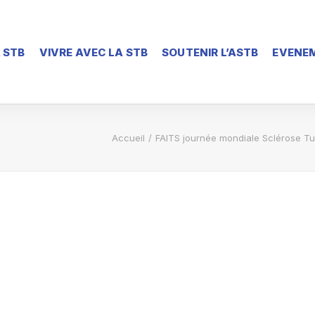
 STB
VIVRE AVEC LA STB
SOUTENIR L’ASTB
EVENEM
Accueil
FAITS journée mondiale Sclérose Tu