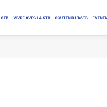
 STB
VIVRE AVEC LA STB
SOUTENIR L’ASTB
EVENEM