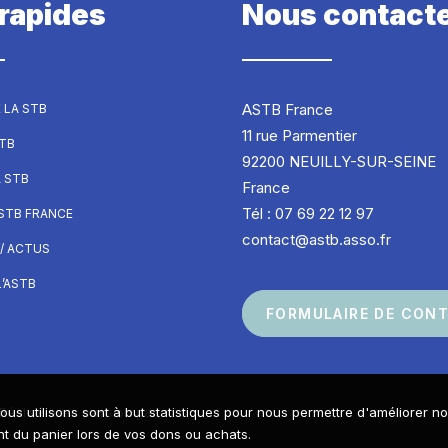
 rapides
Nous contact
ASTB France
 LA STB
11 rue Parmentier
STB
92200 NEUILLY-SUR-SEINE
A STB
France
Tél : 07 69 22 12 97
ASTB FRANCE
contact@astb.asso.fr
/ ACTUS
’ASTB
FORMULAIRE DE CON
ous utilisons sont à but statistiques pour nous permettre d'améliorer n
Réalisé avec passion par
 du panier lors de vos dons ou achats.