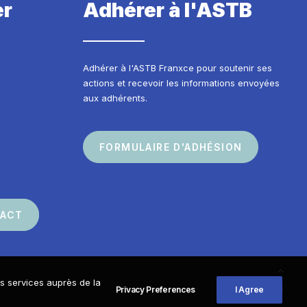
er
Adhérer à l'ASTB
Adhérer à l'ASTB Franxce pour soutenir ses
actions et recevoir les informations envoyées
aux adhérents.
FORMULAIRE D'ADHÉSION
TACT
os services auprès de la
Privacy Preferences
I Agree