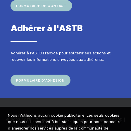
FORMULAIRE DE CONTACT
Adhérer à l'ASTB
Adhérer à l'ASTB Franxce pour soutenir ses actions et
recevoir les informations envoyées aux adhérents.
FORMULAIRE D'ADHÉSION
Nous n'utilisons aucun cookie publicitaire. Les seuls cookies
© 2022 ASTB. | Tous droits réservés |
Mentions légales / RGPD
|
que nous utilisons sont à but statistiques pour nous permettre
Réalisé avec passion par
Frametonic Digital
d'améliorer nos services auprès de la communauté de