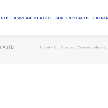
 STB
VIVRE AVEC LA STB
SOUTENIR L’ASTB
EVENEM
re ASTB
Accueil
Conférences
Course solidaire au