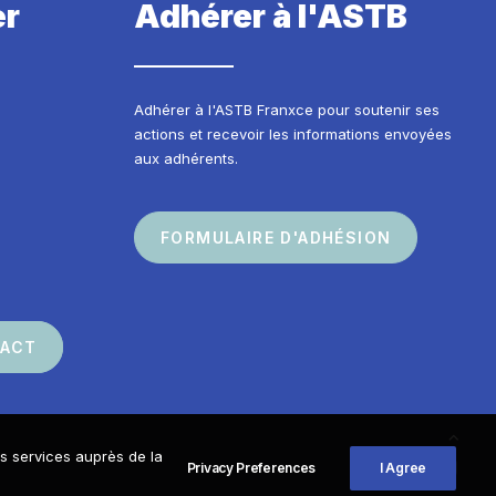
er
Adhérer à l'ASTB
Adhérer à l'ASTB Franxce pour soutenir ses
actions et recevoir les informations envoyées
aux adhérents.
FORMULAIRE D'ADHÉSION
TACT
os services auprès de la
Privacy Preferences
I Agree