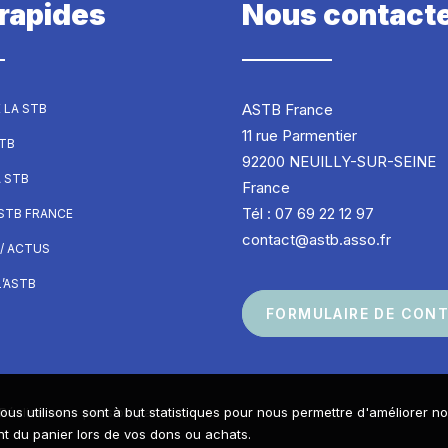
 rapides
Nous contact
ASTB France
 LA STB
11 rue Parmentier
STB
92200 NEUILLY-SUR-SEINE
A STB
France
Tél : 07 69 22 12 97
ASTB FRANCE
contact@astb.asso.fr
/ ACTUS
’ASTB
FORMULAIRE DE CON
ous utilisons sont à but statistiques pour nous permettre d'améliorer n
Réalisé avec passion par
 du panier lors de vos dons ou achats.