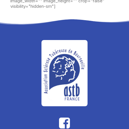
image_width="" image_height="" crop="false"
visibility="hidden-sm"]