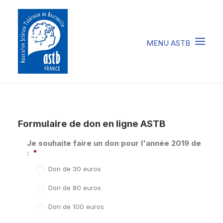
COMPRENDRE LA STB
Formulaire de don en ligne ASTB
SOIGNER LA STB
VIVRE AVEC LA STB
Je souhaite faire un don pour l'année 2019 de
:
*
SOUTENIR L’ASTB
Don de 30 euros
EVENEMENTS / ACTU
Don de 80 euros
Don de 100 euros
FAIRE UN DON