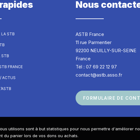
 rapides
Nous contact
ASTB France
 LA STB
11 rue Parmentier
STB
92200 NEUILLY-SUR-SEINE
A STB
France
Tél : 07 69 22 12 97
ASTB FRANCE
contact@astb.asso.fr
/ ACTUS
’ASTB
FORMULAIRE DE CON
ous utilisons sont à but statistiques pour nous permettre d'améliorer n
Réalisé avec passion par
 du panier lors de vos dons ou achats.