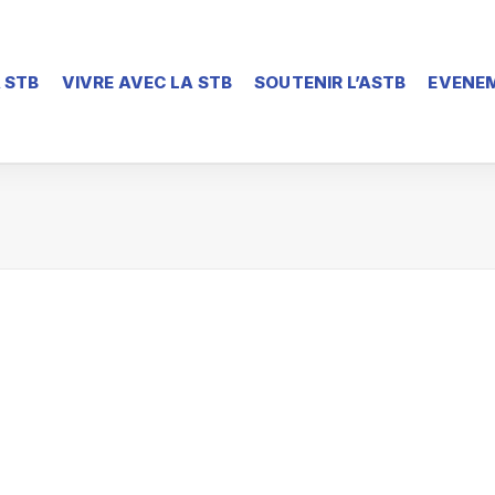
 STB
VIVRE AVEC LA STB
SOUTENIR L’ASTB
EVENEM