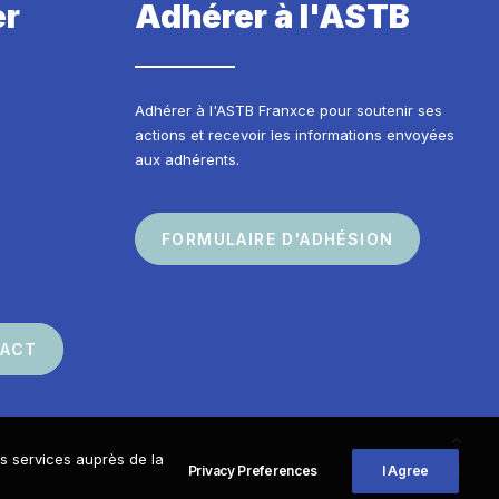
er
Adhérer à l'ASTB
Adhérer à l'ASTB Franxce pour soutenir ses
actions et recevoir les informations envoyées
aux adhérents.
FORMULAIRE D'ADHÉSION
TACT
os services auprès de la
Privacy Preferences
I Agree