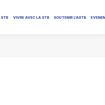
 STB
VIVRE AVEC LA STB
SOUTENIR L’ASTB
EVENEM