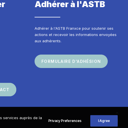
er
Adhérer à l'ASTB
Adhérer à l'ASTB Franxce pour soutenir ses
actions et recevoir les informations envoyées
aux adhérents.
FORMULAIRE D'ADHÉSION
TACT
os services auprès de la
Privacy Preferences
I Agree