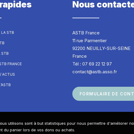
 rapides
Nous contact
ASTB France
 LA STB
11 rue Parmentier
STB
92200 NEUILLY-SUR-SEINE
A STB
France
Tél : 07 69 22 12 97
ASTB FRANCE
contact@astb.asso.fr
/ ACTUS
’ASTB
FORMULAIRE DE CON
ous utilisons sont à but statistiques pour nous permettre d'améliorer n
Réalisé avec passion par
 du panier lors de vos dons ou achats.