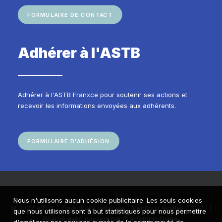
FORMULAIRE DE CONTACT
Adhérer à l'ASTB
Adhérer à l'ASTB Franxce pour soutenir ses actions et
recevoir les informations envoyées aux adhérents.
FORMULAIRE D'ADHÉSION
Nous n'utilisons aucun cookie publicitaire. Les seuls cookies
© 2022 ASTB. | Tous droits réservés |
Mentions légales / RGPD
|
que nous utilisons sont à but statistiques pour nous permettre
Réalisé avec passion par
Frametonic Digital