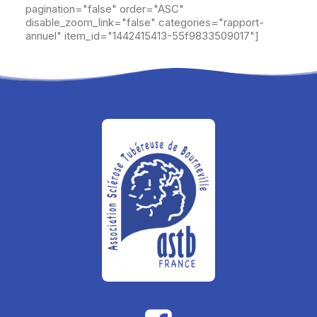
pagination="false" order="ASC"
disable_zoom_link="false" categories="rapport-
annuel" item_id="1442415413-55f9833509017"]