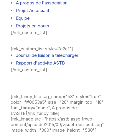
A propos de l'association
RECHERCHE
Projet Associatif
PANIER
Equipe
Projets en cours
[/mk_custom_list]
[mk_custom_list style="e2af"]
Journal de liaison à télécharger
Rapport d'activité ASTB
[/mk_custom_list]
[mk_fancy_title tag_name="h3" style="true"
color="#0053a5" size="26" margin_top="18"
font_family="none"]A propos de
L'ASTB[/mk_fancy_title]
[mk_image src="https://astb.asso.fr/wp-
content/uploads/2015/09/visuel-don-astb.jpg"
image_width="300" image_height="530"]