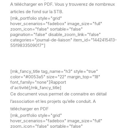
A télécharger en PDF. Vous y trouverez de nombreux
articles de fond sur la STB.
[mk_portfolio style="grid"
hover_scenarios="fadebox" image_size="full"
zoom_icon="false" sortable="false"
pagination="false" disable_zoom_link="false"
categories="journal-de-liaison" item_id="1442415413-
55f9833509017"]
[mk_fancy_title tag_name="h3" style="true"
color="#0053a5" size="22" margin_top="18"
font_family="none"]Rapport
d'activité[/mk_fancy_title]
Ce document vous permet de connaitre en détail
l’association et les projets qu’elle conduit. A
télécharger en PDF
[mk_portfolio style="grid"
hover_scenarios="fadebox" image_size="full"
zoom_icon="false" sortable="false"