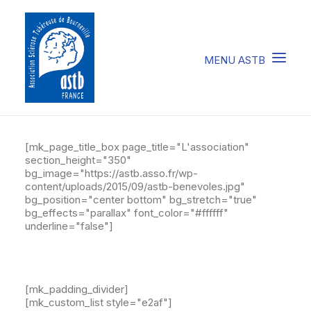
COMPRENDRE LA STB
[mk_page_title_box page_title="L'association"
section_height="350"
SOIGNER LA STB
bg_image="https://astb.asso.fr/wp-
content/uploads/2015/09/astb-benevoles.jpg"
VIVRE AVEC LA STB
bg_position="center bottom" bg_stretch="true"
bg_effects="parallax" font_color="#ffffff"
SOUTENIR L’ASTB
underline="false"]
EVENEMENTS / ACTU
[mk_padding_divider]
FAIRE UN DON
[mk_custom_list style="e2af"]