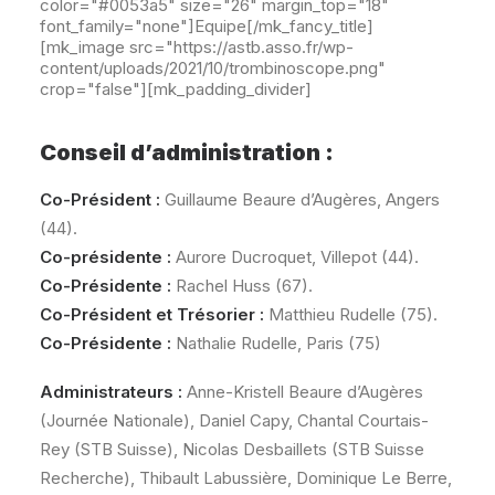
color="#0053a5" size="26" margin_top="18"
font_family="none"]Equipe[/mk_fancy_title]
[mk_image src="https://astb.asso.fr/wp-
content/uploads/2021/10/trombinoscope.png"
crop="false"][mk_padding_divider]
Conseil d’administration :
Co-Président :
Guillaume Beaure d’Augères, Angers
(44).
Co-présidente :
Aurore Ducroquet, Villepot (44).
Co-Présidente :
Rachel Huss (67).
Co-Président et Trésorier :
Matthieu Rudelle (75).
Co-Présidente :
Nathalie Rudelle, Paris (75)
Administrateurs :
Anne-Kristell Beaure d’Augères
(Journée Nationale), Daniel Capy, Chantal Courtais-
Rey (STB Suisse), Nicolas Desbaillets (STB Suisse
Recherche), Thibault Labussière, Dominique Le Berre,