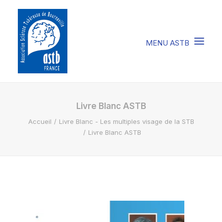
COMPRENDRE LA STB
Livre Blanc ASTB
Accueil
Livre Blanc - Les multiples visage de la STB
SOIGNER LA STB
Livre Blanc ASTB
VIVRE AVEC LA STB
SOUTENIR L’ASTB
EVENEMENTS / ACTU
FAIRE UN DON