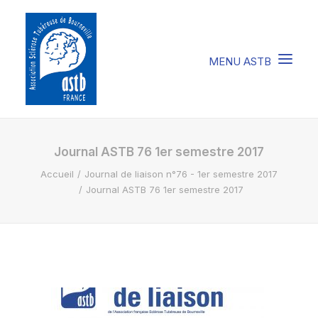
COMPRENDRE LA STB
Journal ASTB 76 1er semestre 2017
Accueil
Journal de liaison n°76 - 1er semestre 2017
SOIGNER LA STB
Journal ASTB 76 1er semestre 2017
VIVRE AVEC LA STB
SOUTENIR L’ASTB
EVENEMENTS / ACTU
FAIRE UN DON