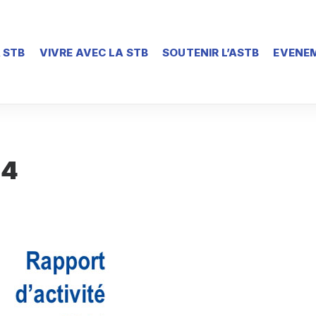
 STB
VIVRE AVEC LA STB
SOUTENIR L’ASTB
EVENEM
14