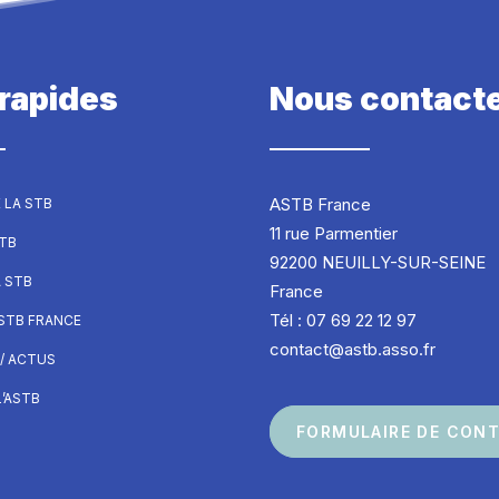
 rapides
Nous contact
ASTB France
 LA STB
11 rue Parmentier
STB
92200 NEUILLY-SUR-SEINE
A STB
France
Tél : 07 69 22 12 97
ASTB FRANCE
contact@astb.asso.fr
/ ACTUS
’ASTB
FORMULAIRE DE CON