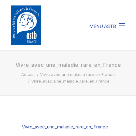
COMPRENDRE LA STB
Vivre_avec_une_maladie_rare_en_France
Accueil
Vivre avec une maladie rare en France
SOIGNER LA STB
Vivre_avec_une_maladie_rare_en_France
VIVRE AVEC LA STB
SOUTENIR L’ASTB
EVENEMENTS / ACTU
Vivre_avec_une_maladie_rare_en_France
FAIRE UN DON