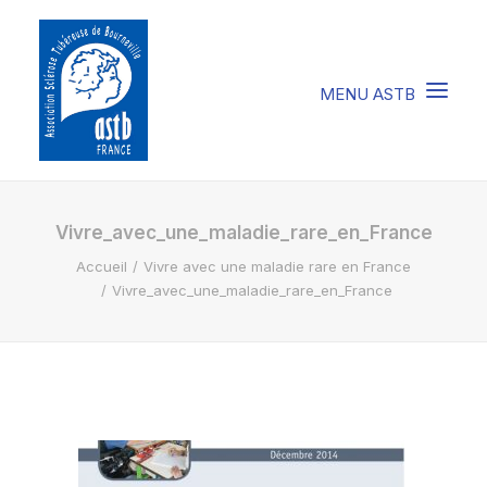
COMPRENDRE LA STB
Vivre_avec_une_maladie_rare_en_France
Accueil
Vivre avec une maladie rare en France
SOIGNER LA STB
Vivre_avec_une_maladie_rare_en_France
VIVRE AVEC LA STB
SOUTENIR L’ASTB
EVENEMENTS / ACTU
FAIRE UN DON