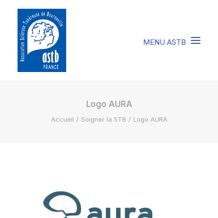
COMPRENDRE LA STB
Logo AURA
Accueil
Soigner la STB
Logo AURA
SOIGNER LA STB
VIVRE AVEC LA STB
SOUTENIR L’ASTB
EVENEMENTS / ACTU
FAIRE UN DON