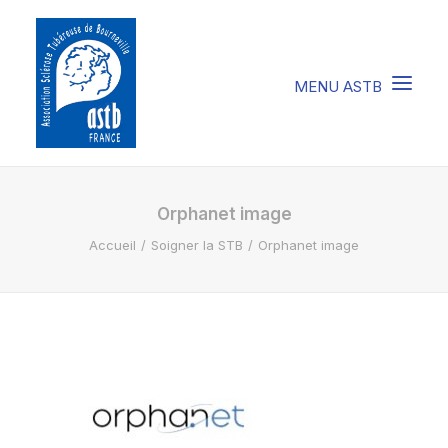
COMPRENDRE LA STB
Orphanet image
Accueil
Soigner la STB
Orphanet image
SOIGNER LA STB
VIVRE AVEC LA STB
SOUTENIR L’ASTB
EVENEMENTS / ACTU
FAIRE UN DON