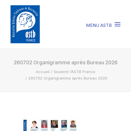
COMPRENDRE LA STB
260702 Organigramme après Bureau 2026
Accueil
Soutenir l’ASTB France
SOIGNER LA STB
260702 Organigramme après Bureau 2026
VIVRE AVEC LA STB
SOUTENIR L’ASTB
EVENEMENTS / ACTU
FAIRE UN DON