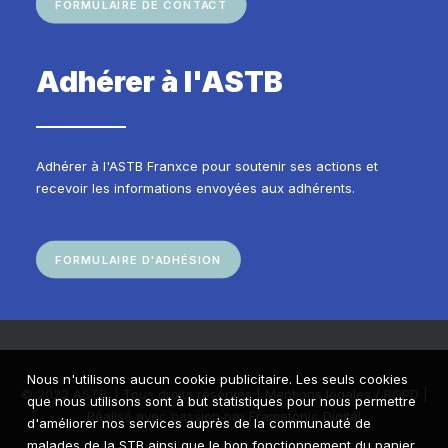
FORMULAIRE DE CONTACT
Adhérer à l'ASTB
Adhérer à l'ASTB Franxce pour soutenir ses actions et
recevoir les informations envoyées aux adhérents.
FORMULAIRE D'ADHÉSION
Nous n'utilisons aucun cookie publicitaire. Les seuls cookies
© 2022 ASTB. | Tous droits réservés |
Mentions légales / RGPD
|
que nous utilisons sont à but statistiques pour nous permettre
Réalisé avec passion par
Frametonic Digital
d'améliorer nos services auprès de la communauté de
malades de la STB ainsi que le bon fonctionnement du panier