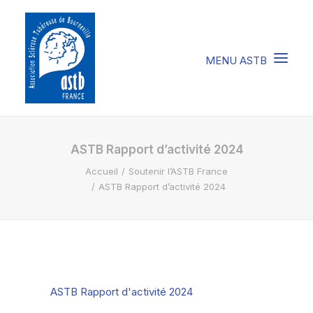
COMPRENDRE LA STB
ASTB Rapport d’activité 2024
Accueil
Soutenir l’ASTB France
SOIGNER LA STB
ASTB Rapport d’activité 2024
VIVRE AVEC LA STB
SOUTENIR L’ASTB
EVENEMENTS / ACTU
ASTB Rapport d'activité 2024
FAIRE UN DON