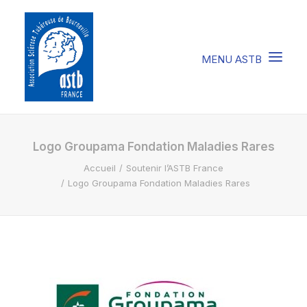
COMPRENDRE LA STB
Logo Groupama Fondation Maladies Rares
Accueil
Soutenir l’ASTB France
SOIGNER LA STB
Logo Groupama Fondation Maladies Rares
VIVRE AVEC LA STB
SOUTENIR L’ASTB
EVENEMENTS / ACTU
FAIRE UN DON