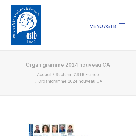
COMPRENDRE LA STB
Organigramme 2024 nouveau CA
Accueil
Soutenir l’ASTB France
SOIGNER LA STB
Organigramme 2024 nouveau CA
VIVRE AVEC LA STB
SOUTENIR L’ASTB
EVENEMENTS / ACTU
FAIRE UN DON