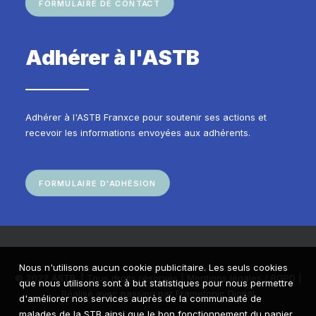
FORMULAIRE DE CONTACT
Adhérer à l'ASTB
Adhérer à l'ASTB Franxce pour soutenir ses actions et
recevoir les informations envoyées aux adhérents.
FORMULAIRE D'ADHÉSION
Nous n'utilisons aucun cookie publicitaire. Les seuls cookies
© 2022 ASTB. | Tous droits réservés |
Mentions légales / RGPD
|
que nous utilisons sont à but statistiques pour nous permettre
Réalisé avec passion par
Frametonic Digital
d'améliorer nos services auprès de la communauté de
malades de la STB ainsi que le bon fonctionnement du panier