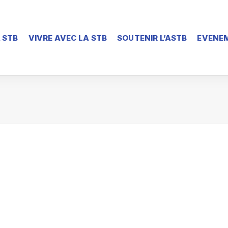
 STB
VIVRE AVEC LA STB
SOUTENIR L’ASTB
EVENEM