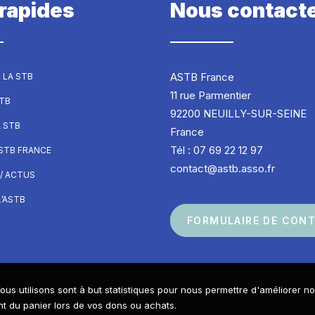
 rapides
Nous contact
ASTB France
 LA STB
11 rue Parmentier
STB
92200 NEUILLY-SUR-SEINE
A STB
France
Tél : 07 69 22 12 97
ASTB FRANCE
contact@astb.asso.fr
/ ACTUS
’ASTB
FORMULAIRE DE CON
ous utilisons sont à but statistiques pour nous permettre d'améliorer n
Réalisé avec passion par
 du panier lors de vos dons ou achats.