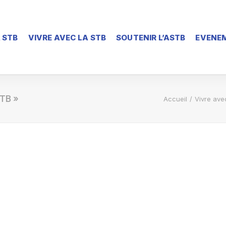
 STB
VIVRE AVEC LA STB
SOUTENIR L’ASTB
EVENEM
STB »
Accueil
Vivre ave