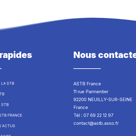
 rapides
Nous contact
ASTB France
 LA STB
11 rue Parmentier
STB
92200 NEUILLY-SUR-SEINE
A STB
France
Tél : 07 69 22 12 97
ASTB FRANCE
contact@astb.asso.fr
/ ACTUS