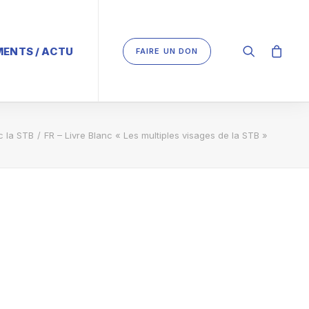
ENTS / ACTU
FAIRE UN DON
c la STB
FR – Livre Blanc « Les multiples visages de la STB »