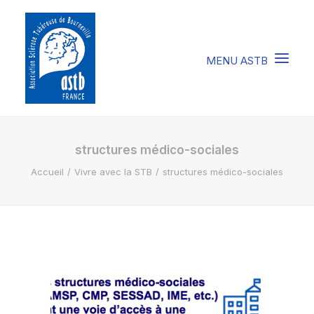
COMPRENDRE LA STB
structures médico-sociales
Accueil
Vivre avec la STB
structures médico-sociales
SOIGNER LA STB
VIVRE AVEC LA STB
SOUTENIR L’ASTB
EVENEMENTS / ACTU
FAIRE UN DON