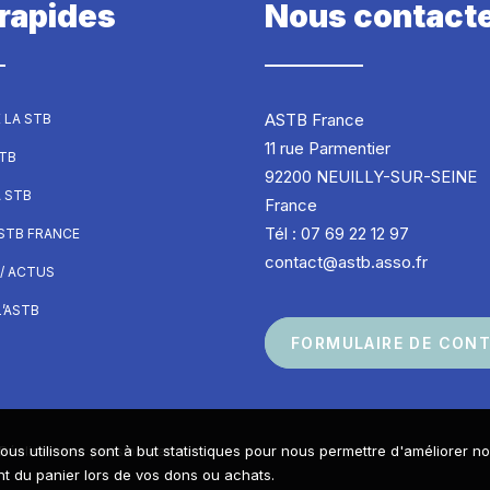
 rapides
Nous contact
ASTB France
 LA STB
11 rue Parmentier
STB
92200 NEUILLY-SUR-SEINE
A STB
France
Tél : 07 69 22 12 97
ASTB FRANCE
contact@astb.asso.fr
/ ACTUS
’ASTB
FORMULAIRE DE CON
ous utilisons sont à but statistiques pour nous permettre d'améliorer n
Réalisé avec passion par
 du panier lors de vos dons ou achats.