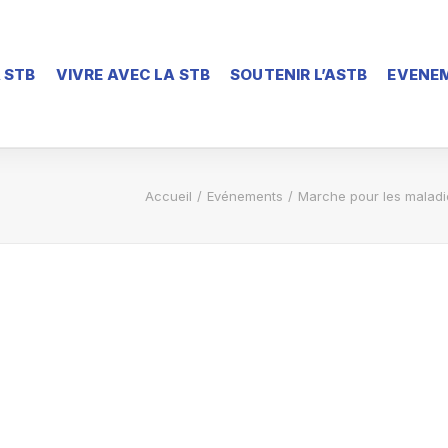
 STB
VIVRE AVEC LA STB
SOUTENIR L’ASTB
EVENEM
Accueil
Evénements
Marche pour les maladi