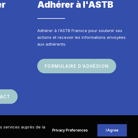
er
Adhérer à l'ASTB
Adhérer à l'ASTB Franxce pour soutenir ses
actions et recevoir les informations envoyées
aux adhérents.
FORMULAIRE D'ADHÉSION
TACT
os services auprès de la
Privacy Preferences
I Agree