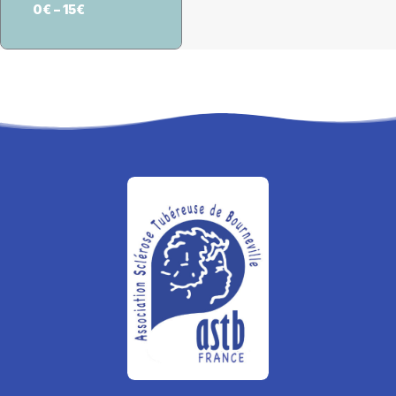
0
€
–
15
€