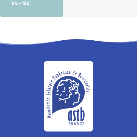
0
€
–
15
€