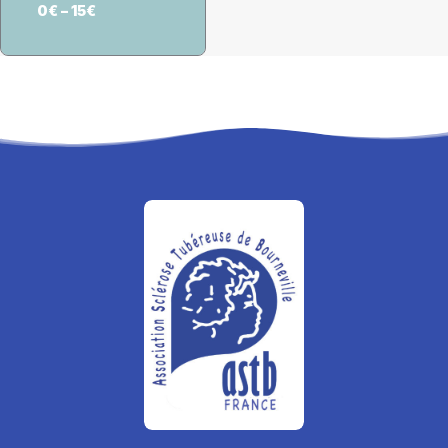
0
€
–
15
€