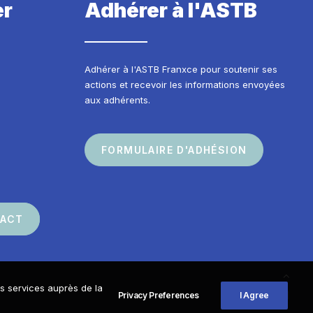
er
Adhérer à l'ASTB
Adhérer à l'ASTB Franxce pour soutenir ses
actions et recevoir les informations envoyées
aux adhérents.
FORMULAIRE D'ADHÉSION
TACT
os services auprès de la
Privacy Preferences
I Agree