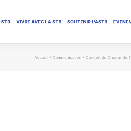
 STB
VIVRE AVEC LA STB
SOUTENIR L’ASTB
EVENEM
Accueil
Communication
Concert du Choeur de Th