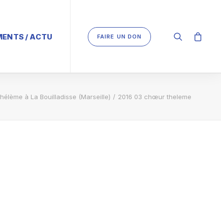
ENTS / ACTU
FAIRE UN DON
élème à La Bouilladisse (Marseille)
2016 03 chœur theleme