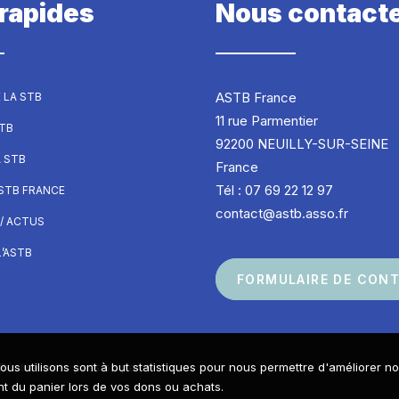
 rapides
Nous contact
ASTB France
 LA STB
11 rue Parmentier
STB
92200 NEUILLY-SUR-SEINE
A STB
France
Tél : 07 69 22 12 97
ASTB FRANCE
contact@astb.asso.fr
/ ACTUS
’ASTB
FORMULAIRE DE CON
ous utilisons sont à but statistiques pour nous permettre d'améliorer n
Réalisé avec passion par
 du panier lors de vos dons ou achats.