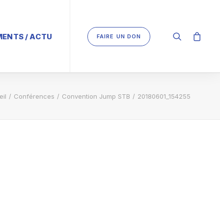
ENTS / ACTU
FAIRE UN DON
il
Conférences
Convention Jump STB
20180601_154255