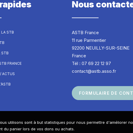
 rapides
Nous contact
ASTB France
 LA STB
11 rue Parmentier
STB
92200 NEUILLY-SUR-SEINE
A STB
France
Tél : 07 69 22 12 97
ASTB FRANCE
contact@astb.asso.fr
/ ACTUS
’ASTB
FORMULAIRE DE CON
ous utilisons sont à but statistiques pour nous permettre d'améliorer n
Réalisé avec passion par
 du panier lors de vos dons ou achats.