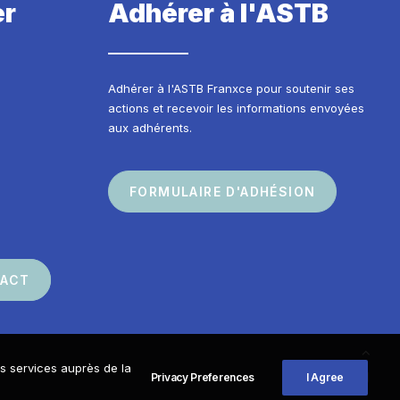
er
Adhérer à l'ASTB
Adhérer à l'ASTB Franxce pour soutenir ses
actions et recevoir les informations envoyées
aux adhérents.
FORMULAIRE D'ADHÉSION
TACT
os services auprès de la
Privacy Preferences
I Agree