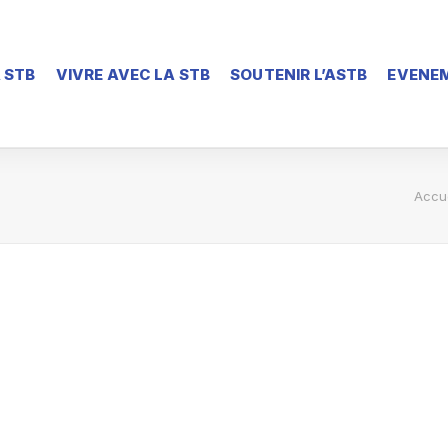
 STB
VIVRE AVEC LA STB
SOUTENIR L’ASTB
EVENEM
Accue