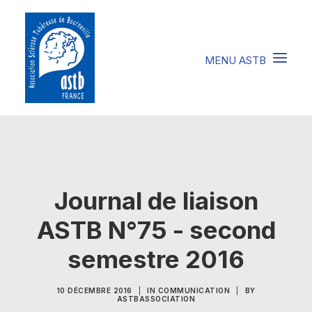
COMPRENDRE LA STB
SOIGNER LA STB
Journal de liaison
VIVRE AVEC LA STB
ASTB N°75 - second
SOUTENIR L’ASTB
semestre 2016
EVENEMENTS / ACTU
10 DÉCEMBRE 2016
|
IN
COMMUNICATION
|
BY
FAIRE UN DON
ASTBASSOCIATION