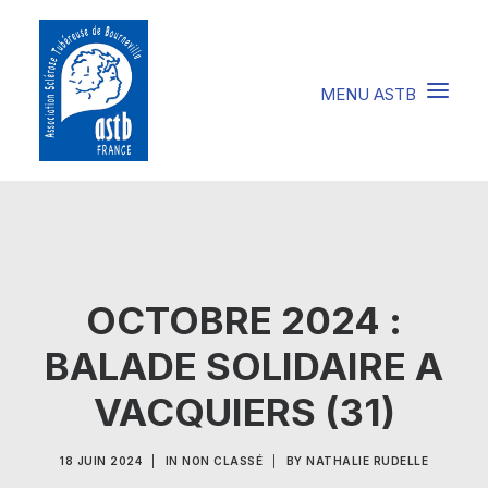
COMPRENDRE LA STB
SOIGNER LA STB
OCTOBRE 2024 :
VIVRE AVEC LA STB
BALADE SOLIDAIRE A
SOUTENIR L’ASTB
EVENEMENTS / ACTU
VACQUIERS (31)
FAIRE UN DON
18 JUIN 2024
|
IN
NON CLASSÉ
|
BY
NATHALIE RUDELLE