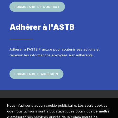
FORMULAIRE DE CONTACT
Adhérer à l'ASTB
Adhérer à l'ASTB Franxce pour soutenir ses actions et
recevoir les informations envoyées aux adhérents.
FORMULAIRE D'ADHÉSION
Nous n'utilisons aucun cookie publicitaire. Les seuls cookies
© 2022 ASTB. | Tous droits réservés |
Mentions légales / RGPD
|
que nous utilisons sont à but statistiques pour nous permettre
Réalisé avec passion par
Frametonic Digital
d'améliorer nos services auprès de la communauté de