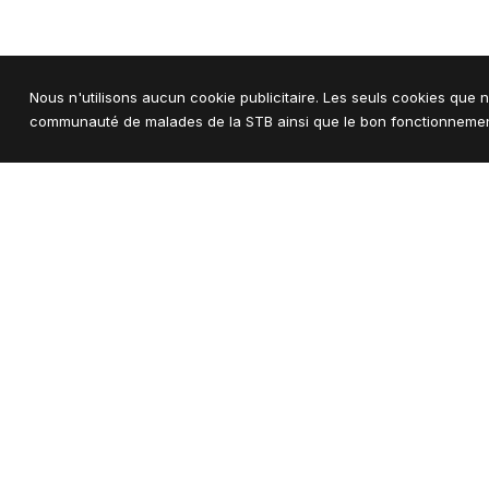
Nous n'utilisons aucun cookie publicitaire. Les seuls cookies que n
communauté de malades de la STB ainsi que le bon fonctionnement
Lou-Ann a prévu de présent
Un grand MERCI
Tous