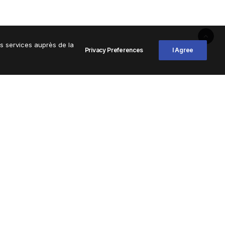
os services auprès de la
Privacy Preferences
I Agree
Diplôme National du Brevet.
à ses parents !
vet !