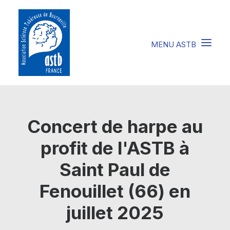
COMPRENDRE LA STB
Concert de harpe au
SOIGNER LA STB
profit de l'ASTB à
VIVRE AVEC LA STB
Saint Paul de
SOUTENIR L’ASTB
Fenouillet (66) en
EVENEMENTS / ACTU
juillet 2025
FAIRE UN DON