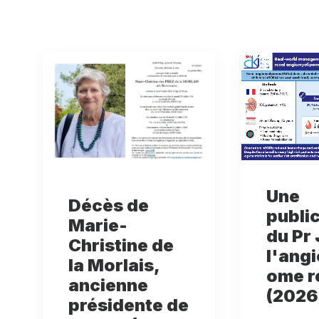
Une
Décès de
publi
Marie-
du Pr 
Christine de
l'ang
la Morlais,
ome r
ancienne
(2026
présidente de