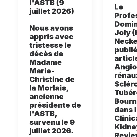
l'ASTB (9
Le
juillet 2026)
Profe
Domin
Nous avons
Joly (
appris avec
Necke
tristesse le
publié
décès de
articl
Madame
Angio
Marie-
rénaux
Christine de
Sclér
la Morlais,
Tubér
ancienne
Bourne
présidente de
dans 
l'ASTB,
Clinic
survenu le 9
Kidne
juillet 2026.
Revie