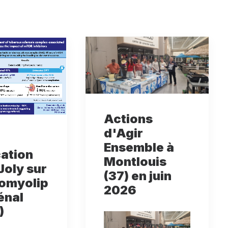
Actions
d'Agir
Ensemble à
cation
Montlouis
Joly sur
(37) en juin
iomyolip
2026
énal
)