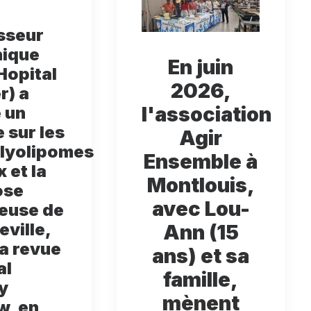
sseur
ique
En juin
Hopital
2026,
r) a
l'association
 un
e sur les
Agir
lyolipomes
Ensemble à
 et la
Montlouis,
ose
avec Lou-
euse de
ville,
Ann (15
la revue
ans) et sa
al
famille,
y
mènent
w, en