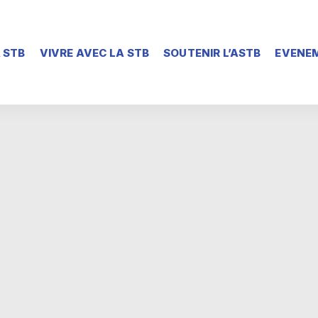
 STB
VIVRE AVEC LA STB
SOUTENIR L’ASTB
EVENEM