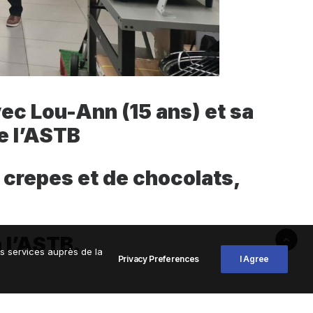
vec Lou-Ann (15 ans) et sa
e l’ASTB
 crepes et de chocolats,
 l’ASTB.
os services auprès de la
Privacy Preferences
I Agree