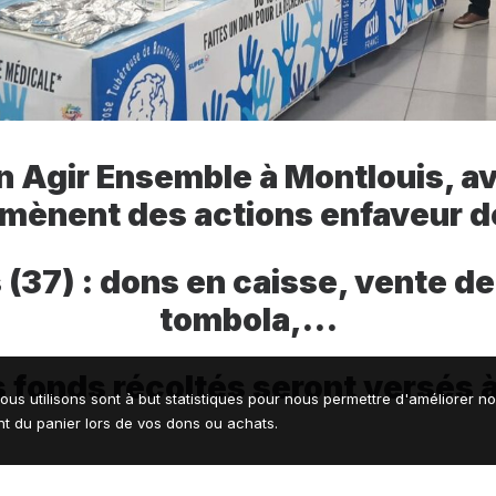
on Agir Ensemble à Montlouis, a
, mènent des actions enfaveur d
 (37) : dons en caisse, vente de
tombola,…
s fonds récoltés seront versés à
ous utilisons sont à but statistiques pour nous permettre d'améliorer n
 du panier lors de vos dons ou achats.