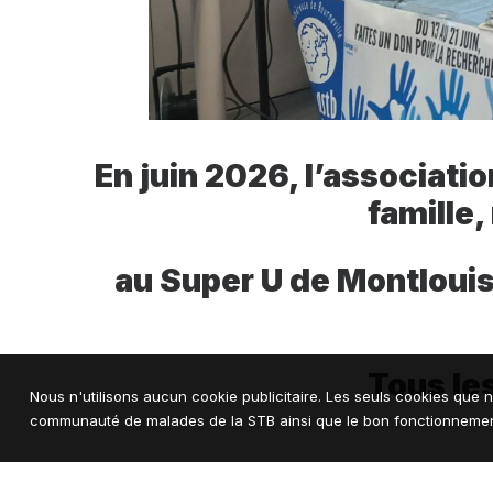
En juin 2026, l’associati
famille
au Super U de Montlouis
Tous le
Nous n'utilisons aucun cookie publicitaire. Les seuls cookies que n
communauté de malades de la STB ainsi que le bon fonctionnement