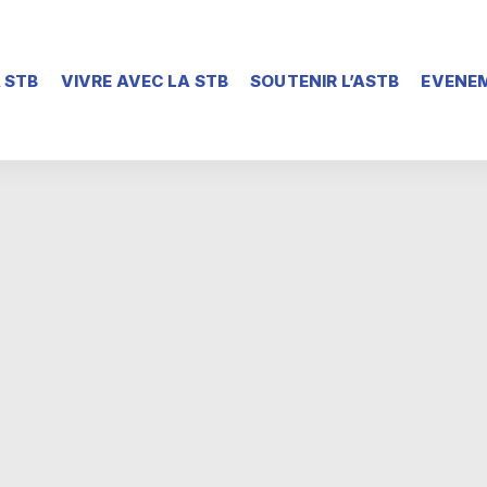
 STB
VIVRE AVEC LA STB
SOUTENIR L’ASTB
EVENEM