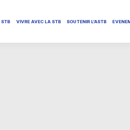
 STB
VIVRE AVEC LA STB
SOUTENIR L’ASTB
EVENEM