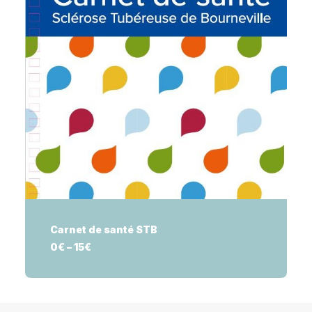
CHOIX DES OPTIONS
Carnet de santé STB
0
€
–
15
€