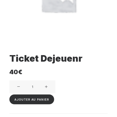
RECHERCHE
PANIER
Ticket Dejeuenr
40
€
quantité
de
Ticket
AJOUTER AU PANIER
Dejeuenr