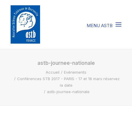
COMPRENDRE LA STB
astb-journee-nationale
Accueil
Evénements
SOIGNER LA STB
Conférences STB 2017 - PARIS - 17 et 18 mars réservez
VIVRE AVEC LA STB
la date
astb-journee-nationale
SOUTENIR L’ASTB
EVENEMENTS / ACTU
FAIRE UN DON