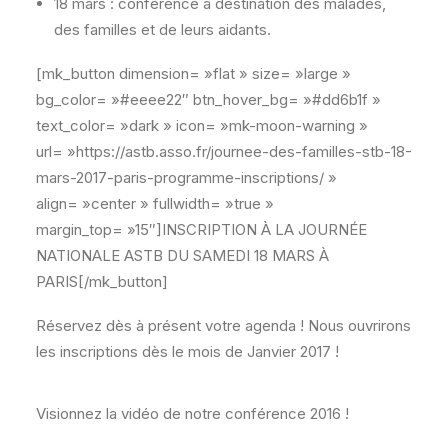
18 mars : conférence à destination des malades,
des familles et de leurs aidants.
[mk_button dimension= »flat » size= »large »
bg_color= »#eeee22″ btn_hover_bg= »#dd6b1f »
text_color= »dark » icon= »mk-moon-warning »
url= »https://astb.asso.fr/journee-des-familles-stb-18-
mars-2017-paris-programme-inscriptions/ »
align= »center » fullwidth= »true »
margin_top= »15″]INSCRIPTION À LA JOURNÉE
NATIONALE ASTB DU SAMEDI 18 MARS À
PARIS[/mk_button]
Réservez dès à présent votre agenda ! Nous ouvrirons
les inscriptions dès le mois de Janvier 2017 !
Visionnez la vidéo de notre conférence 2016 !