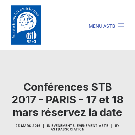
COMPRENDRE LA STB
SOIGNER LA STB
Conférences STB
VIVRE AVEC LA STB
2017 - PARIS - 17 et 18
SOUTENIR L’ASTB
mars réservez la date
EVENEMENTS / ACTU
25 MARS 2016
|
IN
EVÉNEMENTS
,
EVÉNEMENT ASTB
|
BY
FAIRE UN DON
ASTBASSOCIATION