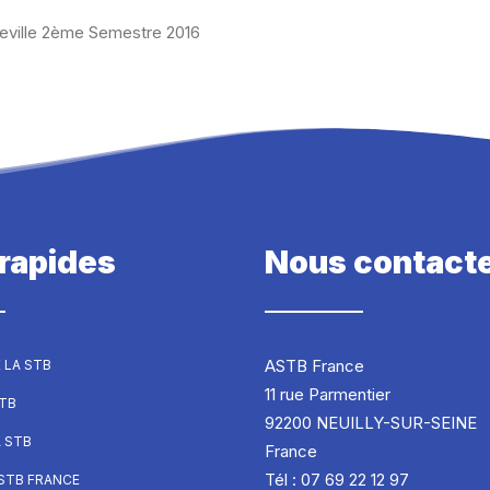
eville 2ème Semestre 2016
 rapides
Nous contact
ASTB France
 LA STB
11 rue Parmentier
STB
92200 NEUILLY-SUR-SEINE
A STB
France
Tél : 07 69 22 12 97
ASTB FRANCE