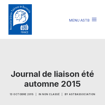
COMPRENDRE LA STB
SOIGNER LA STB
VIVRE AVEC LA STB
Journal de liaison été
SOUTENIR L’ASTB
automne 2015
EVENEMENTS / ACTU
13 OCTOBRE 2015
|
IN
NON CLASSÉ
|
BY
ASTBASSOCIATION
FAIRE UN DON