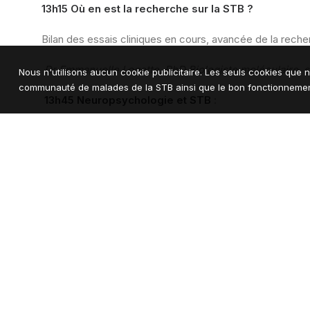
13h15 Où en est la recherche sur la STB ?
Bilan des essais cliniques en cours, avancée de la rech
Dr Emmanuelle Logette, PhD Biologiste moléculaire, s
Nous n'utilisons aucun cookie publicitaire. Les seuls cookies que n
communauté de malades de la STB ainsi que le bon fonctionnement
13h45 Neuropsychologie et STB
:
Quelles conséquences spécifiques la STB a-t-elle sur le
Peut-on la relier à des troubles des apprentissages et
Quels impacts pour la vie des familles? Quels stratégies 
Dr Lisa Ouss, pédopsychiatre psychothérapeute, hôpit
Pr Vincent des Portes, neuropédiatre, chef de service 
Pr Bertrand de Toffol, neuropsychiatre, chef de servi