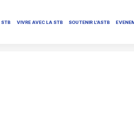
 STB
VIVRE AVEC LA STB
SOUTENIR L’ASTB
EVENEM
Accueil
Evénements