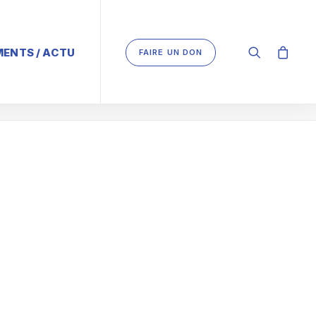
ENTS / ACTU
FAIRE UN DON
Evénement ASTB
Mon masque avec l'ASTB
Concours-10