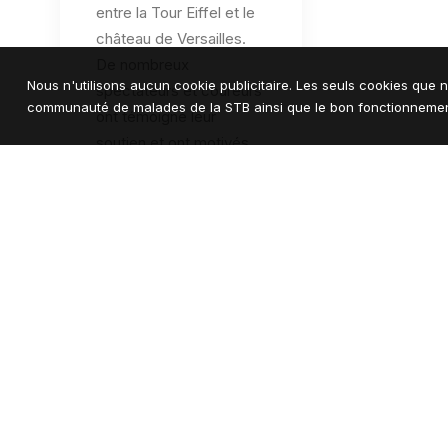
entre la Tour Eiffel et le
château de Versailles.
De nombreux
Nous n'utilisons aucun cookie publicitaire. Les seuls cookies que n
spectateurs et coureurs
communauté de malades de la STB ainsi que le bon fonctionnement
ont témoigné leur
soutien et ont motivés
les coureurs par leurs
encouragements. 1h40
après le départ,
l'équipage franchissait la
ligne d'arrivée. Une belle
opération pour faire
connaitre et mobiliser
autour de la maladie.
by ASTBAssociation