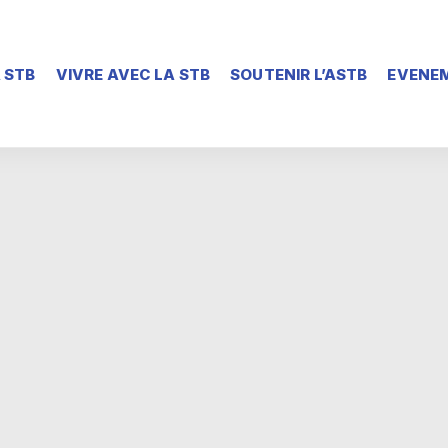
 STB
VIVRE AVEC LA STB
SOUTENIR L’ASTB
EVENEM