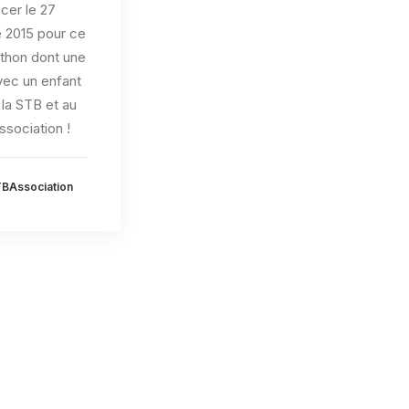
ncer le 27
 2015 pour ce
thon dont une
vec un enfant
 la STB et au
ssociation !
BAssociation