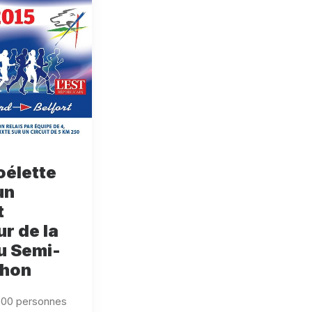
oélette
un
t
r de la
u Semi-
thon
000 personnes