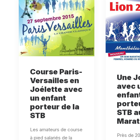
Course Paris-
Une J
Versailles en
avec 
Joélette avec
enfan
un enfant
porteu
porteur de la
STB a
STB
Mara
Les amateurs de course
Près de 2
à pied salariés de la