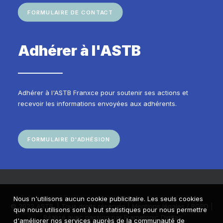
FORMULAIRE DE CONTACT
Adhérer à l'ASTB
Adhérer à l'ASTB Franxce pour soutenir ses actions et
recevoir les informations envoyées aux adhérents.
FORMULAIRE D'ADHÉSION
Nous n'utilisons aucun cookie publicitaire. Les seuls cookies
© 2022 ASTB. | Tous droits réservés |
Mentions légales / RGPD
|
que nous utilisons sont à but statistiques pour nous permettre
Réalisé avec passion par
Frametonic Digital
d'améliorer nos services auprès de la communauté de