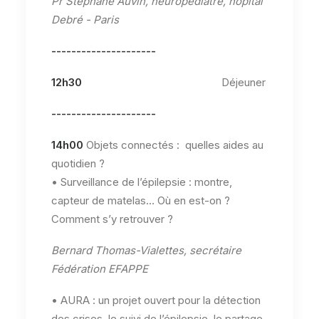
Pr Stéphane Auvin, neuropédiatre, hôpital
Debré - Paris
---------------------
12h30
Déjeuner
---------------------
14h00
Objets connectés : quelles aides au
quotidien ?
• Surveillance de l’épilepsie : montre,
capteur de matelas… Où en est-on ?
Comment s’y retrouver ?
Bernard Thomas-Vialettes, secrétaire
Fédération EFAPPE
• AURA : un projet ouvert pour la détection
des crises, le suivi de l’épilepsie, le partage