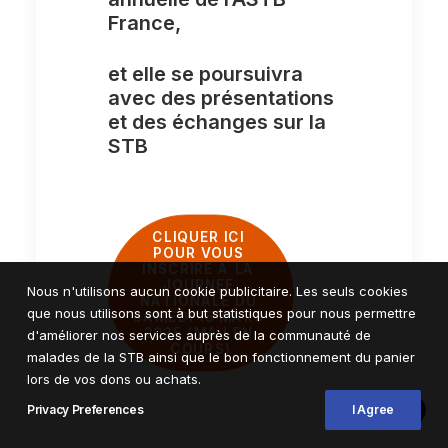
France,
et elle se poursuivra
avec des présentations
et des échanges sur la
STB
CLIQUER ICI 
POUR VOUS 
INSCRIRE A LA 
JOURNEE 
Nous n'utilisons aucun cookie publicitaire. Les seuls cookies
NATIONALE DU 
que nous utilisons sont à but statistiques pour nous permettre
SAMEDI 15 MARS 
2025 (MAJ EN 
d'améliorer nos services auprès de la communauté de
COURS)
malades de la STB ainsi que le bon fonctionnement du panier
lors de vos dons ou achats.
Privacy Preferences
I Agree